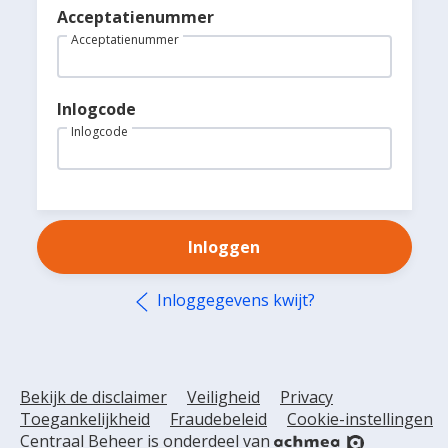
Wij helpen u graag
Acceptatienummer
U bent automatisch uitgelogd wegens inactiviteit.
Acceptatienummer
(013) 462 12 86
Maandag t/m vrijdag
8.30 uur tot 18.00 uur
Inlogcode
gezondheid@centraalbeheer.nl
Inlogcode
Inloggen
Inloggegevens kwijt?
Bekijk de disclaimer
Veiligheid
Privacy
Toegankelijkheid
Fraudebeleid
Cookie-instellingen
Centraal Beheer is onderdeel van