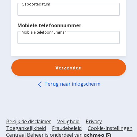
Wij helpen u graag
Geboortedatum
(013) 462 12 86
Maandag t/m vrijdag
Mobiele telefoonnummer
8.30 uur tot 18.00 uur
Mobiele telefoonnummer
gezondheid@centraalbeheer.nl
Verzenden
Terug naar inlogscherm
Bekijk de disclaimer
Veiligheid
Privacy
Toegankelijkheid
Fraudebeleid
Cookie-instellingen
Centraal Beheer is onderdeel van