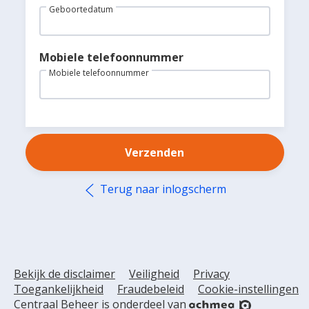
Wij helpen u graag
Geboortedatum
(013) 462 12 86
Maandag t/m vrijdag
Mobiele telefoonnummer
8.30 uur tot 18.00 uur
Mobiele telefoonnummer
gezondheid@centraalbeheer.nl
Verzenden
Terug naar inlogscherm
Bekijk de disclaimer
Veiligheid
Privacy
Toegankelijkheid
Fraudebeleid
Cookie-instellingen
Centraal Beheer is onderdeel van